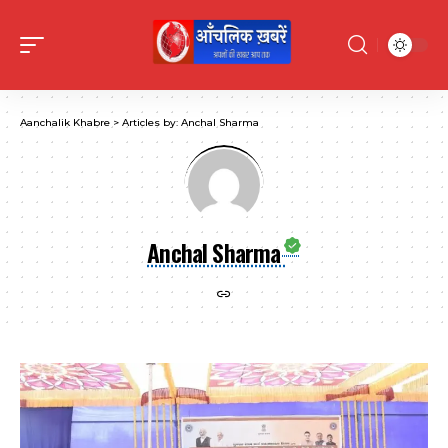
Aanchalik Khabre
>
Articles by: Anchal Sharma
Anchal Sharma