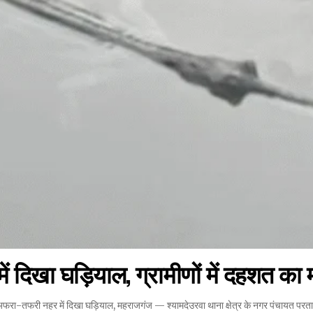
ें दिखा घड़ियाल, ग्रामीणों में दहशत का
पर अफरा-तफरी नहर में दिखा घड़ियाल, महराजगंज — श्यामदेउरवा थाना क्षेत्र के नगर पंचायत प