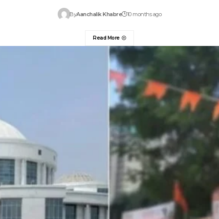
By
Aanchalik Khabre
10 months ago
Read More