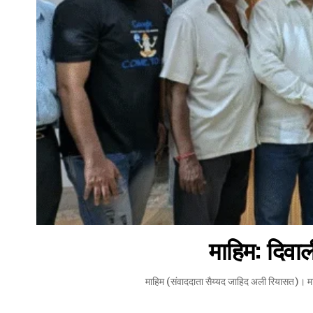
माहिम: दिवाली
माहिम (संवाददाता सैय्यद जाहिद अली रियासत)। माह