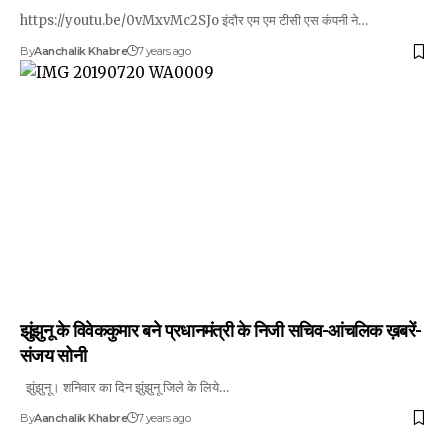
https://youtu.be/0vMxvMc2SJo इंदौर एम एम टीसी एस कंपनी ने…
By
Aanchalik Khabre
7 years ago
झुंझुनू के विवेककुमार बने प्रधानमंत्री के निजी सचिव-आंचलिक ख़बरें-
संजय सोनी
झुंझुनू। शनिवार का दिन झुंझुनू जिले के लिये…
By
Aanchalik Khabre
7 years ago