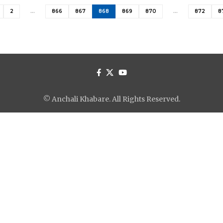
2
…
866
867
868
869
870
…
872
8
© Anchali Khabare. All Rights Reserved.