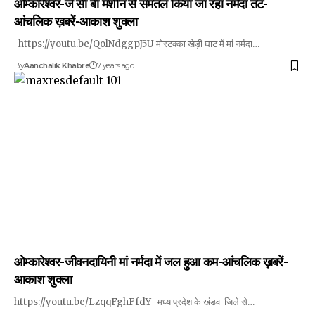
ओम्कारेश्वर-जे सी बी मशीन से समतल किया जा रहा नर्मदा तट-
आंचलिक ख़बरें-आकाश शुक्ला
https://youtu.be/QolNdggpJ5U मोरटक्का खेड़ी घाट में मां नर्मदा…
By
Aanchalik Khabre
7 years ago
ओम्कारेश्वर-जीवनदायिनी मां नर्मदा में जल हुआ कम-आंचलिक ख़बरें-
आकाश शुक्ला
https://youtu.be/LzqqFghFfdY मध्य प्रदेश के खंडवा जिले से…