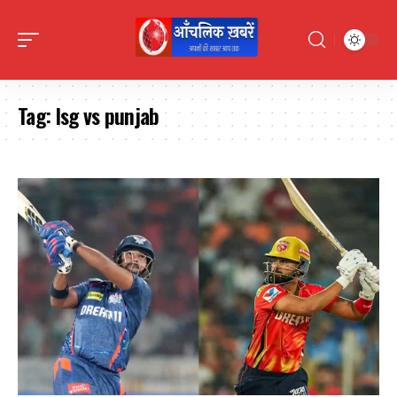
Tag:
lsg vs punjab