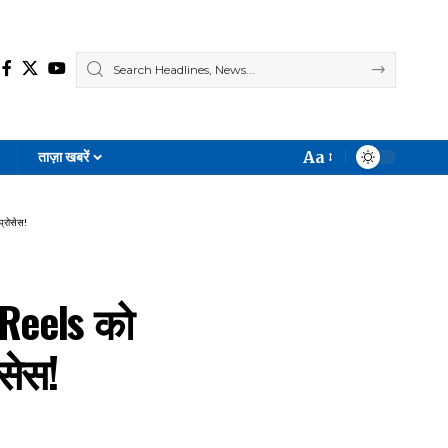
Aa
ताज़ा खबरें
Font
Resizer
्रोसेस!
 Reels को
ोसेस!