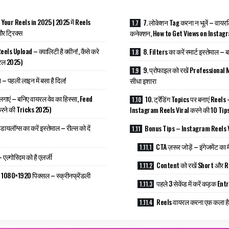
 Your Reels in 2025 | 2025 में Reels
7. लोकेशन Tag करना न भूलें – वायरलिट
र ट्रिक्स
कनेक्शन, How to Get Views on Instag
Reels Upload – क्वालिटी है क्वीन!, कैसे करे
8. Filters का करें स्मार्ट इस्तेमाल –
रल 2025)
9. प्रोफाइल को रखें Professional M
न – पहली लाइन में बसा है दिल!
सीधा इशारा
 लगाएं – बनिए वायरल वेव का हिस्सा, Feed
10. ट्रेंडिंग Topics पर बनाएं Reels
रने की Tricks 2025)
Instagram Reels Viral करने की 10 Tip
यलॉग्स का करें इस्तेमाल – रील्स को दें
Bonus Tips – Instagram Reels Vira
CTA ज़रूर जोड़ें – इंगेजमेंट का 
 – एल्गोरिदम को है एलर्जी
Content को रखें Short और 
ं 1080×1920 पिक्सल – स्क्रीनफ्रेंडली
पहले 3 सेकेंड में करें कड़क Ent
Reels वायरल करना एक कला है, 