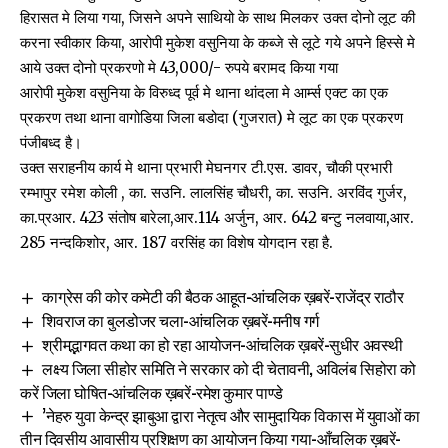
हिरासत मे लिया गया, जिसने अपने साथियो के साथ मिलकर उक्त दोनो लूट की
करना स्वीकार किया, आरोपी मुकेश वसुनिया के कब्जे से लूटे गये अपने हिस्से मे
आये उक्त दोनो प्रकरणो मे 43,000/- रुपये बरामद किया गया
आरोपी मुकेश वसुनिया के विरुध्द पूर्व मे थाना थांदला मे आर्म्स एक्ट का एक
प्रकरण तथा थाना वागोडिया जिला बडोदा (गुजरात) मे लूट का एक प्रकरण
पंजीबध्द है।
उक्त सराहनीय कार्य मे थाना प्रभारी मेघनगर टी.एस. डावर, चौकी प्रभारी
रम्भापुर रमेश कोली , का. सउनि. लालसिंह चौधरी, का. सउनि. अरविंद गुर्जर,
का.प्रआर. 423 संतोष बारेला,आर.114 अर्जुन, आर. 642 बन्टु नलवाया,आर.
285 नन्दकिशोर, आर. 187 वरसिंह का विशेष योगदान रहा है.
काग्रेस की कोर कमेटी की बैठक आहूत-आंचलिक ख़बरें-राजेंद्र राठौर
शिवराज का बुलडोजर चला-आंचलिक ख़बरें-मनीष गर्ग
श्रीमद्भागवत कथा का हो रहा आयोजन-आंचलिक ख़बरें-सुधीर अवस्थी
लक्ष्य जिला सीहोर समिति ने सरकार को दी चेतावनी, अविलंब सिहोरा को
करें जिला घोषित-आंचलिक ख़बरें-रमेश कुमार पाण्डे
’नेहरु युवा केन्द्र झाबुआ द्वारा नेतृत्व और सामुदायिक विकास में युवाओं का
तीन दिवसीय आवासीय प्रशिक्षण का आयोजन किया गया-आँचलिक ख़बरें-