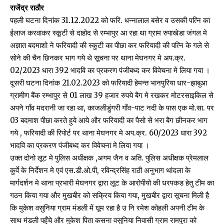
राजेंद्र राठौर
पहली घटना दिनांक 31.12.2022 को फरि. धन्नालाल बसेर व उसकी पत्नि का
ईलाज करवाकर स्कूटी से दाहोद से रम्भापुर आ रहा था ग्राम रुपाखेडा जंगल मे
अज्ञात बदमाशो ने फरियादी की स्कुटी का पीछा कर फरियादी की पत्नि के गले से
सोने की चैन छिनकर भाग गये थे सूचना पर थाना मेघनगर मे अप.क्र.
02/2023 धारा 392 भादवि का प्रकरण पंजीबध्द कर विवेचना मे लिया गया ।
दूसरी घटना दिनांक 21.02.2023 को फरियादी हेमन्त भानपुरिया धार-झाबुआ
ग्रामीण बैंक रम्भापुर से 01 लाख 39 हजार रुपये बैग मे रखकर मोटरसाइकिल से
अपने गाँव मदरानी जा रहा था, काजलीडुंगरी गाँव-पाट नदी के पास एक मो.सा. पर
03 बदमाश पीछा करते हुये आये और फरियादी का पैसो से भरा बैग छीनकर भाग
गये , फरियादी की रिपोर्ट पर थाना मेघनगर मे अप.क्र. 60/2023 धारा 392
भादवि का प्रकरण पंजीबध्द कर विवेचना मे लिया गया ।
उक्त दोनो लूट मे पुलिस अधीक्षक ,अगम जैन व अति. पुलिस अधीक्षक प्रेमलाल
कुर्वे के निर्देशन मे एवं एस.डी.ओ.पी, रविन्द्रसिंह राठी अनुभाग थांदला के
मार्गदर्शन मे थाना प्रभारी मेघनगर द्वारा लूट के आरोपीयो की धरपकड हेतु टीम का
गठन किया गया और मुखबीर को सक्रिय किया गया, मुखबीर द्वारा सूचना मिली है
कि मुकेश वसुनिया ग्राम मंडली में घूम रहा है उ नि रमेश कोहली अपनी टीम के
साथ मंडली पहुँचे और मुकेश पिता कसना वसुनिया निवासी ग्राम रामपुरा को