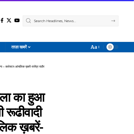
Aa
ताज़ा खबरें
Font
Resizer
गा – कलेक्टर-आंचलिक ख़बरें-राजेंद्र राठौर
ाला का हुआ
ी रूढीवादी
लिक ख़बरें-