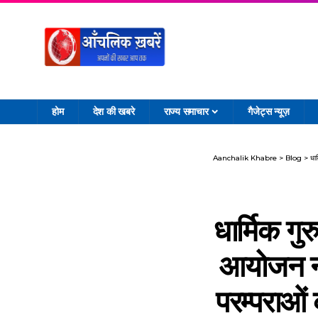
होम
देश की खबरे
राज्य समाचार
गैजेट्स न्यूज़
Aanchalik Khabre
>
Blog
>
धा
धार्मिक ग
आयोजन नये
परम्पराओं