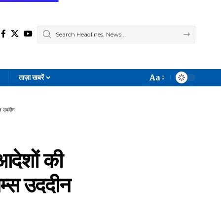
Aa
ताज़ा खबरें
Font
Resizer
्स उददीन
आदेशों की
शम्स उददीन