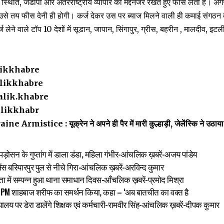
स्थिति, जेडीपी और अंतरराष्ट्रीय व्यापार को मद्देनजर रखते हुए फीस लेता है।
 उसे तय फीस देनी ही होगी। कर्ज देकर उस पर ब्याज मिलने वाली ही कमाई संगठ
लेने वाले टॉप 10 देशों में सूडान, जापान, सिंगापुर, ग्रीस, बहरीन , मालदीव, इटल
ikkhabre
likkhabre
lik.khabre
likkhabr
Armistice : यूक्रेन ने अपने ही पैर में मारी कुल्हाड़ी, जेलेंस्कि ने उठाय
े पड़ोसन के गुप्तांग में डाला डंडा, महिला गंभीर-आंचलिक ख़बरें-अजय पांडेय
लेंस बरियारपुर पुल से नीचे गिरा-आंचलिक ख़बरें-अरविन्द कुमार
षता में सम्पन्न हुआ थाना समाधान दिवस-आँचलिक ख़बरें-प्रमोद मिश्रा
an PM शाहबाज शरीफ का समर्थन किया, कहा – ‘अब बातचीत का वक्त है
ालय पर डेरा डालेंगे शिक्षक एवं कर्मचारी-रामवीर सिंह-आंचलिक ख़बरें-दीपक कुमार