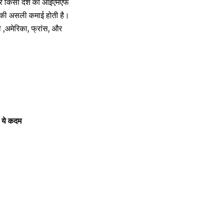
 अगर किसी देश को आईएमएफ
न की असली कमाई होती है।
ी ,अमेरिका, फ्रांस, और
ा ये कदम