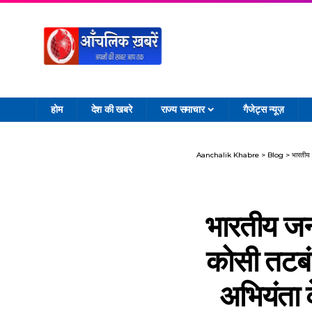
होम
देश की खबरे
राज्य समाचार
गैजेट्स न्यूज़
Aanchalik Khabre
>
Blog
>
भारतीय जन
भारतीय जनता
कोसी तटबंध
अभियंता 