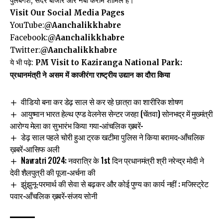
पुलबंगश, सदर बाजार और नबी करीम शामिल हैं।
Visit Our Social Media Pages
YouTube:
@Aanchalikkhabre
Facebook:
@Aanchalikkhabre
Twitter:
@Aanchalikkhabre
ये भी पढ़े:
PM Visit to Kaziranga National Park:
प्रधानमंत्री ने असम में काजीरंगा राष्ट्रीय उद्यान का दौरा किया
वीडियो बना कर डेढ़ साल से कर रहे छात्रा का शारीरिक शोषण
आयुष्मान भारत हेल्थ एण्ड वेलनेस सेन्टर जरहा (चेंतवा) सोनभद्र में मुख्मंत्री
आरोग्य मेला का सुभारंभ किया गया-आंचलिक ख़बरें-
डेढ़ साल पहले चोरी हुआ ट्रक खटीमा पुलिस ने किया बरामद-आँचलिक
ख़बरें-आसिफ अली
Navratri 2024: नवरात्रि के 1st दिन प्रधानमंत्री श्री नरेन्द्र मोदी ने
देवी शैलपुत्री की पूजा-अर्चना की
झुंझुनू-परमार्थ की सेवा से बढ़कर और कोई पुण्य का कार्य नहीं : मजिस्ट्रेट
पवार-आँचलिक ख़बरें-संजय सोनी