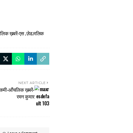
-आँचलिक ख़बरें-एस .ज़ेड.मलिक
NEXT ARTICLE
की कमी-आँचलिक ख़बरें-
रमन कुमार