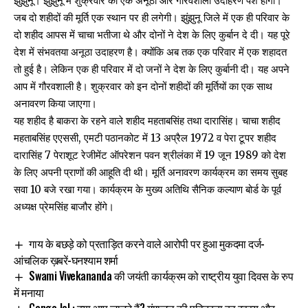
झुंझुनू। झुंझुनू में शुक्रवार को एक अनूठा और गौरवशाली उदाहरण पेश होगा।
जब दो शहीदों की मूर्ति एक स्थान पर ही लगेगी। झुंझुनू जिले में एक ही परिवार के
दो शहीद आपस में चाचा भतीजा थे और दोनों ने देश के लिए कुर्बान दे दी। यह पूरे
देश में संभवतया अनूठा उदाहरण है। क्योंकि अब तक एक परिवार में एक शहादत
तो हुई है। लेकिन एक ही परिवार में दो जनों ने देश के लिए कुर्बानी दी। यह अपने
आप में गौरवशाली है। शुक्रवार को इन दोनों शहीदों की मूर्तियों का एक साथ
अनावरण किया जाएगा।
यह शहीद है बाकरा के रहने वाले शहीद महताबसिंह तथा दारासिंह। चाचा शहीद
महताबसिंह एएससी, एमटी पठानकोट में 13 अप्रैल 1972 व पेरा टूपर शहीद
दारासिंह 7 पेराशूट रेजीमेंट ऑपरेशन पवन श्रीलंका में 19 जून 1989 को देश
के लिए अपनी प्राणों की आहूति दी थी। मूर्ति अनावरण कार्यक्रम का समय सुबह
सवा 10 बजे रखा गया। कार्यक्रम के मुख्य अतिथि सैनिक कल्याण बोर्ड के पूर्व
अध्यक्ष प्रेमसिंह बाजौर होंगे।
गाय के बछड़े को प्रताड़ित करने वाले आरोपी पर हुआ मुकदमा दर्ज-
आंचलिक ख़बरें-घनश्याम शर्मा
Swami Vivekananda की जयंती कार्यक्रम को राष्ट्रीय युवा दिवस के रुप
में मनाया
Ganga Jal : क्या आप जानते हैं? गंगाजल की पवित्रता का रहस्य और