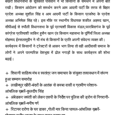
बखरी विधानसभा के सूर्यकांत पासवान ने भी किसानों के समर्थन में अपनी बात
रखी। किसान आंदोलन को समर्थन करने आम आदमी पार्टी कि तरफ से बिहार
प्रदेश अध्यक्ष सुशील सिंह व आम आदमी पार्टी के किसान प्रकोष्ठ के प्रदेश
अध्यक्ष अभिषेक सिंह रहे। इस मौके पर स्थानीय विधायक शकील अहमद खान,
सीपीआई से रुपौली विधानसभा के पूर्व प्रत्याशी विकास मंडल,फारबिसगंज के पूर्व
कांग्रेस प्रतियाशी जाकिर हुसैन खान एंव किसान महासभा के पूर्णियाँ जिला अध्यक्ष
मोहम्मद ईस्सलामुद्दीन ने भी मंच से किसानों के प्रति अपनी संवेदना व्यक्त की।
कार्यक्रम में किसानों ने ट्रेक्टरों से आकर भाग लिया तो वही आदीवासी समाज के
लोगों ने अपने पारम्परिक वेशभूषा में ढोल नगाड़ों के साथ कार्यक्रम की शोभा
बढाई।
शिवानी साहित्य मंच व स्वतंत्र जन समाचार के संयुक्त तत्वावधान में संपन्न
हुआ सम्मान समारोह
लखीमपुर खीरी-बंदरों के आतंक से कस्बा वासी व ग्रामीण परेशान-
आंचलिक ख़बरें-कुलदीप सिंह
अंबेडकर जयंती को लेकर एसपी के निर्देश पर पुलिस की ड्रोन से निगरानी-
आंचलिक ख़बरें-मनीष गर्ग
रिटायर दरोगा के घर डाका ,गोली मार किया घायल-आंचलिक ख़बरें-
मोहम्मद नजीर आलम के साथ राहुल कुमार झा