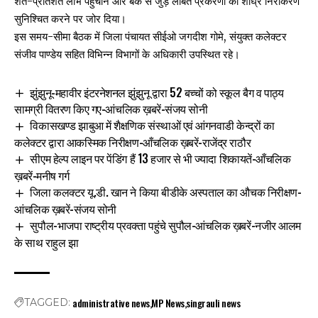
शत-प्रतिशत लाभ पहुंचाने और बैंक से जुड़े लंबित प्रकरणों का शीघ्र निराकरण
सुनिश्चित करने पर जोर दिया।
इस समय-सीमा बैठक में जिला पंचायत सीईओ जगदीश गोमे, संयुक्त कलेक्टर
संजीव पाण्डेय सहित विभिन्न विभागों के अधिकारी उपस्थित रहे।
झुंझुनू-महावीर इंटरनेशनल झुंझुनू द्वारा 52 बच्चों को स्कूल बैग व पाठ्य
सामग्री वितरण किए गए-आंचलिक ख़बरें-संजय सोनी
विकासखण्ड झाबुआ में शैक्षणिक संस्थाओं एवं आंगनवाडी केन्द्रों का
कलेक्टर द्वारा आकस्मिक निरीक्षण-आँचलिक ख़बरें-राजेंद्र राठौर
सीएम हेल्प लाइन पर पेंडिंग हैं 13 हजार से भी ज्यादा शिकायतें-आँचलिक
ख़बरें-मनीष गर्ग
जिला कलक्टर यू.डी. खान ने किया बीडीके अस्पताल का औचक निरीक्षण-
आंचलिक ख़बरें-संजय सोनी
सुपौल-भाजपा राष्ट्रीय प्रवक्ता पहुंचे सुपौल-आंचलिक ख़बरें-नजीर आलम
के साथ राहुल झा
administrative news
MP News
singrauli news
TAGGED: