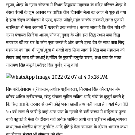
खूजा, क्षेत्र के ग्राम सोजना मे स्थित सिद्धवावा महाराज के मंदिर परिसर क्षेत्र मे
बंसत पंचमी के शुभ अवसर पर वार्षिक तीन दिवसीय मेला का आज से शुरु हो गया
हे झंडा रोहण कार्यक्रम में प्रभू दयाल जौहरे,महंत सन्तोष लश्करी,सनत पुजारी
उपस्थित थे मेला आगामी 7 फरवरी तक चलेगा। बताया जाता हे कि तीन गांव की
ग्राम पंचायत खिरिया आलम,सोजना,गुदाह के लोग इस सिद्ध स्थल बावा सिद्ध
महाराज की हर घर के लोग पूजा करते हे और अपने इस्ट देव के साथ वावा सिद्व
महाराज का नाम भी सुख’,दुख मे भक्तो द्वारा लिया जाता है सिद्व बाबा महाराज को
लेकर कई तरह की कथाएं हे,मंदिर के पुजारी हनुमंत शरण, तथा वावा के भक्त
नारायण सिंह बाबूजी,यतेंद्र सिंह गुर्जर,संजू दांगी
सिधबारी,सेवाराम श्रीवास्तब,अशोक श्रीवास्तव, निरपाल सिंह कौरव,धनजंय
कौरव,अक्षित श्रीवास्तव, छोटू पांचाल सुमित सविता आदि गांवों के बुजुर्ग बताते हे
कि सिद्व वावा के दरबार से कभी कोई भक्त खाली हाथ नही जाता हे। यहां मेला वीते
55 वर्ष साल से जारी हे जहां आस पास के ग्रामो से बडी संख्या मे माहिला व पुरुष
बच्चे पहुचते हे मेला के दौरान यहां अनेक धार्मिक आयो जन श्रीराम लीला,भागवत
कथा,तथा क्षेत्रीय दंगल,टूर्नामेंट आदि होते हे मेला समापन के दौरान भागवत कथा
का विशाल भंडारा भी सोमवार को होगा