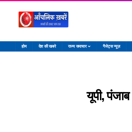
होम
देश की खबरे
राज्य समाचार
गैजेट्स न्यूज़
यूपी, पंजाब