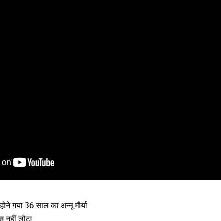
 होने गया 36 साल का अन्नू मौर्या
स नहीं लौटा