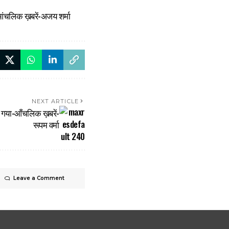
ा-आंचलिक ख़बरें-अजय शर्मा
NEXT ARTICLE
या गया-आँचलिक ख़बरें-
रूपम वर्मा
Leave a Comment