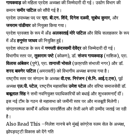
गायकवाड़
को महिला प्रदेश अध्यक्षा की जिम्मेदारी दी गई। उद्योग विभाग की
कमान
समीर पाटिल
को सौंपी गई है।
प्रदेश उपाध्यक्ष पद पर
प्रा. बी.एन. शिंदे
,
दिनेश दळवी
,
सुबोध कुमार
, और
जयराम पांडीयार
को नियुक्त किया गया।
प्रदेश प्रवक्ता के रूप में अँड
अलकाताई मोरे पाटिल
और विधि सलाहकार के रूप
में अँड
हनुमंत जाधव
की नियुक्ति हुई।
प्रदेश संघटक के रूप में
गणपती कंदस्वामी देवेंद्र
को जिम्मेदारी दी गई।
विभागीय स्तर पर,
तुकाराम पष्टे
(कोकण), डॉ.
संजय गायकवाड़
(नाशिक), प्रा.
विलास आंबेकर
(पुणे), प्रा.
तानाजी भोसले
(छत्रपति संभाजी नगर) और डॉ.
शरद बावणेर पाटिल
(अमरावती) को विभागीय अध्यक्ष बनाया गया है।
राष्ट्रीय स्तर पर संगठन के अध्यक्ष
वी.एस. निरंजन (से.नि. आई.ए.एस)
, पूर्व
अध्यक्ष
एल.पी. पटेल
, राष्ट्रीय महासचिव
उमेश पटेल
और वरिष्ठ समाजसेवी डॉ.
बाबूलाल सिंह
ने सभी नवनियुक्त पदाधिकारियों को बधाई और शुभकामनाएँ दीं।
इस नई टीम के गठन से महासभा को जमीनी स्तर पर और मजबूती मिलेगी।
संगठनात्मक कार्यों में अधिक पारदर्शिता और तेजी आने की उम्मीद जताई जा रही
है।
Also Read This –
निलेश नानचे बने मुंबई कांग्रेस स्लम सेल के अध्यक्ष,
झोपड़पट्टी विकास को देंगे गति