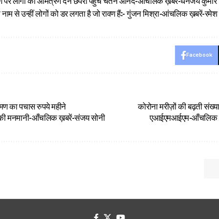
्पण पर लोगो को आमंत्रण देने छपरा पहुचे चेतन आनंद-आंचलिक ख़बरें-धनंजय कुमार
 नाम से उन्हीं लोगों को डर लगता है जो रावण हैं:- गुंजन मिश्रा-आंचलिक ख़बरें-रमे
Facebook
रमण का पचास रुपये महीने
कोरोना मरीज़ों की बढ़ती संख्य
 की मनमानी-आँचलिक ख़बरें-संजय सोनी
एआईएमआईएम-आँचलिक ख़ब