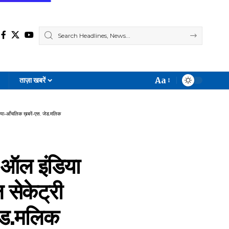
Aa
ताज़ा खबरें
Font
Resizer
ा गया-आँचलिक ख़बरें-एस. जेड.मलिक
 ऑल इंडिया
 सेकेट्री
जेड.मलिक