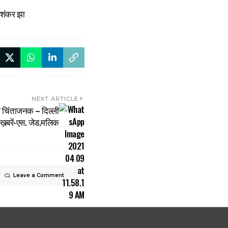
श शंकर झा
NEXT ARTICLE
ा चिंताजनक – दिल्ली
रें-एस. जेड.मलिक
Leave a Comment