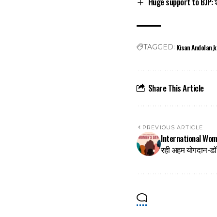
Huge support to BJP: श
Kisan Andolan
k
TAGGED:
Share This Article
PREVIOUS ARTICLE
International Women’s
रही अहम योगदान-ड