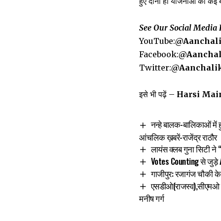
हुए दोनों ही योजनाओं की कई ब
See Our Social Media 
YouTube:
@Aanchal
Facebook:
@Aanchal
Twitter:
@Aanchali
इसे भी पढ़ें –
Harsi Main C
नन्हे बालक-बालिकाओं में 
आंचलिक ख़बरें-राजेंद्र राठौर
लायंस क्लब गुना सिटी न
Votes Counting से जुड़े
गाजीपुर: रजागंज चौकी क
एसडीओ(राजस्व),सीएमओ नगर
मनीष गर्ग