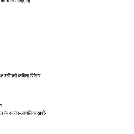
कर्मचारी मौजूद रहे।
क्ष श्रीमती कविता सिंगार-
म
पीड़न के आरोप-आंचलिक ख़बरें-