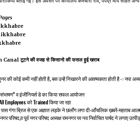
ारीकियां बताई गई। इस अवसर पर कार्यालय कर्मचारी रवि, पपेंद्र मौर्य सहित अन्य 
Pages
ikkhabre
ikkhabre
kkhabre
anal टूटने की वजह से किसानो की फसल हुई खराब
हुनर की कोई कमी नहीं होती है, बस उन्हें निखारने की आवष्यकता होती है -ः नपा अध्य
े “संभाषण” व इंजीनियर्स डे का किया सफल आयोजन
 All Employees को Trained किया जा रहा
े पास गंगा ब्रिज से एक अज्ञात लड़के ने छलाँग लगा दी-आँचलिक ख़बरें-महताब आल
 परिषद,व पूर्व नगर परिषद अध्यक्ष रामनगर पर नव निर्वाचित पार्षद ने लगाए उत्