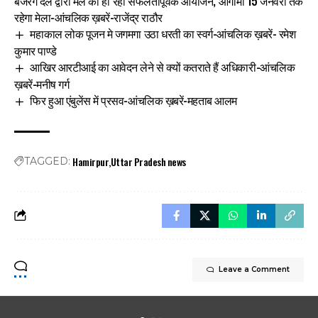
बजरंग दल द्वारा मेले का हो रहा सफलतापूर्वक आयोजन, आगामी 15 जनवरी तक
रहेगा मेला-आंचलिक ख़बरें-राजेंद्र राठौर
महाकाल लोक पूजन मे जगमगा उठा धरती का स्वर्ग-आंचलिक ख़बरें- रमेश
कुमार पाण्डे
आखिर आरटीआई का आवेदन लेने से क्यों कतराते हैं अधिकारी-आंचलिक
ख़बरें-मनीष गर्ग
फिर हुआ एंबुलेंस में प्रसव-आंचलिक ख़बरें-महताब आलम
Hamirpur
Uttar Pradesh news
TAGGED:
Leave a Comment