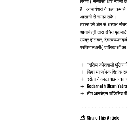
लगेगा। सन्यासी और न्यासी का
है। आचार्यश्री ने कहा कम से 
आसानी से समझ सके।
ट्रस्ट की ओर से अध्यक्ष संजय म
आचार्यश्री द्वारा रचित मूकमाटी
उपेंद्र होलकर, देवस्वरूपनंदज
प्रतिभास्थली( बालिकाओं का 
“दतिया कोतवाली पुलिस ने
बिहार माध्यमिक शिक्षक स
दरोग़ा ने काटा बाइक का
Kedarnath Dham Yatra: 
टीम आरजेएस पाॅजिटिव मीडिय
Share This Article