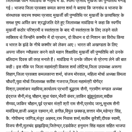
जिलाध्यक्ष पवन मावंडिया के नेतृत्व में डॉ. श्यामा प्रसाद मुखर्जी की पुण्यतिथि मनाई
गई। भाजपा जिला प्रवक्ता कमल कान्त शर्मा ने बताया कि जनसंध व भाजपा के
संस्थापक सदस्य श्यामा प्रसाद मुखर्जी की पुण्यतिथि पर मुखर्जी के छायाचित्र के
समक्ष पुष्प अर्पित कर श्रद्धांजलि देते हुए जिलाध्यक्ष मावंडिया ने कहा कि स्वर्गीय
मुखर्जी कठोर परिश्रमी व स्वतंत्रता के बाद भी स्वतंत्रता के लिए लड़ने वाले
व्यक्तित्व थे जिन्होंने कश्मीर में दो प्रधान, दो विधान व दो निशान का विरोध किया
व भारत के झंडे के नीचे कश्मीर को लेकर आए। भारत की अखण्डता के लिए
अपना जीवन न्यौछावर करने वाले महान शिक्षाविद मुखर्जी की पुण्यतिथि को उनके
बलिदान दिवस की तरह मनाते हैं। मावंडिया ने उनके जीवन से प्रेरणा लेने की बात
कही। इस मौके पर जिला महामंत्री विकास शर्मा लोटिया,जिला उपाध्यक्ष अरूणा
सिहाग,जिला प्रवक्ता कमलकान्त शर्मा, संजय मोरवाल, महिला मोर्चा अध्यक्ष विमला
चौधरी,युवा मोर्चा जिलाध्यक्ष सतीश गजराज,जिला महामंत्री योगेंद्र
मिश्रा,उमाशंकर महमिया,कार्यालय प्रभारी बुद्धराम सैनी, ग्रामीण मण्डल अध्यक्ष
इंद्राज सैनी,मंजू चौहान,सुधा पंवार,भँवरी कंवर,ज़ाकिर झुंझुनूंवाला,सद्दीक
सैय्यद,जाकिर चौहान,पूर्व प्रचार मंत्री श्री राम सैनी,प्रमोद जानू,सुभाष सैनी
मावंडिया,हाजी अब्दुल रहमान,मो. हनीफ़,विपुल छक्कड़,सत्तार मोम,महेन्द्र सिंह,
कै. गोपीचन्द जांगिड,मंज़ूर अहमद,राम निवास शर्मा,सलीम क़ुरैशी,दीपक स्वामी,
विजय सैनी,मुलचंद झाझड़िया,जितेन्द्र,एडवोकेट हनुमान सिंह महला सहित भाजपा