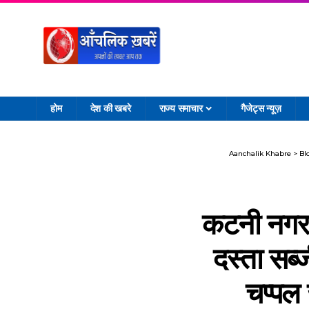
होम
देश की खबरे
राज्य समाचार
गैजेट्स न्यूज़
Aanchalik Khabre
>
Bl
कटनी नगर 
दस्ता सब्ज
चप्पल 