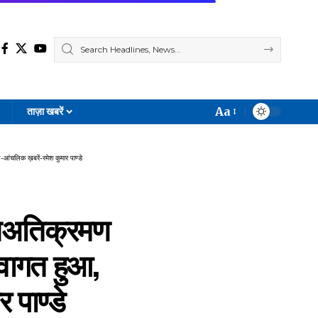
Aa
ताज़ा खबरें
Font
Resizer
-आंचलिक ख़बरें-रमेश कुमार पाण्डे
जबअतिक्रमण
स्वागत हुआ,
 पाण्डे