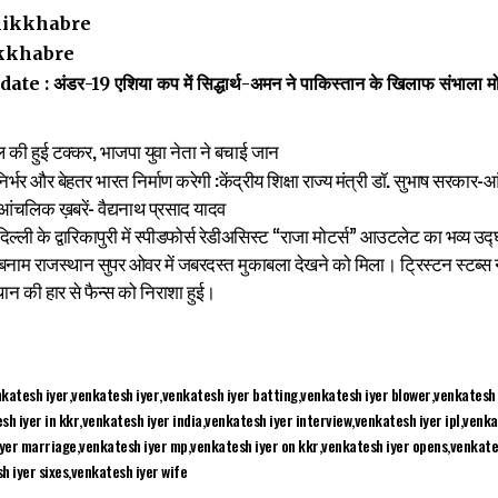
ikkhabre
kkhabre
 : अंडर-19 एशिया कप में सिद्धार्थ-अमन ने पाकिस्तान के खिलाफ संभाला मोर
ल की हुई टक्कर, भाजपा युवा नेता ने बचाई जान
‍मनिर्भर और बेहतर भारत निर्माण करेगी :केंद्रीय शिक्षा राज्‍य मंत्री डॉ. सुभाष सरकार
-आंचलिक ख़बरें- वैद्यनाथ प्रसाद यादव
ए दिल्ली के द्वारिकापुरी में स्पीडफोर्स रेडीअसिस्ट “राजा मोटर्स” आउटलेट का भव्य उ
नाम राजस्थान सुपर ओवर में जबरदस्त मुकाबला देखने को मिला। ट्रिस्टन स्टब्स ने 
थान की हार से फैन्स को निराशा हुई।
nkatesh iyer
venkatesh iyer
venkatesh iyer batting
venkatesh iyer blower
venkatesh 
sh iyer in kkr
venkatesh iyer india
venkatesh iyer interview
venkatesh iyer ipl
venka
yer marriage
venkatesh iyer mp
venkatesh iyer on kkr
venkatesh iyer opens
venkate
h iyer sixes
venkatesh iyer wife